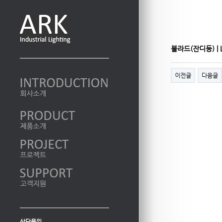
볼라드(잔디등) | L
페이지 정보
이전글
다음글
상담문의