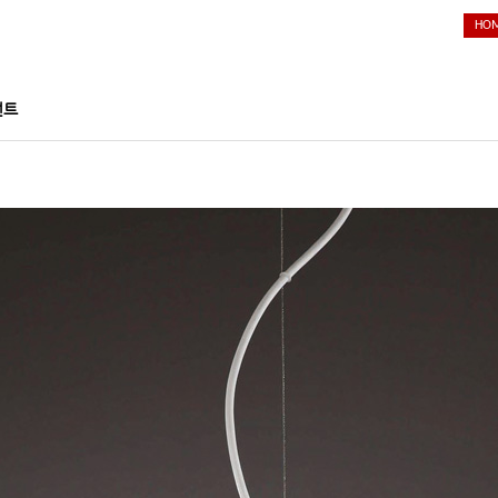
HO
던트